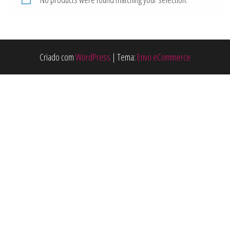
Criado com
WordPress
|
Tema:
Envo eCommerce