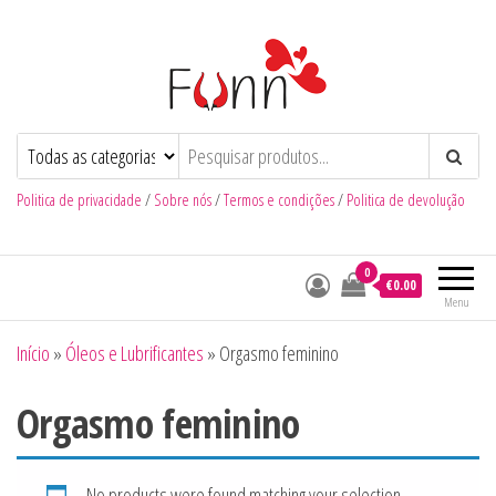
Funn
Num Click de Diversão
Politica de privacidade
/
Sobre nós
/
Termos e condições
/
Politica de devolução
0
€0.00
Menu
Início
»
Óleos e Lubrificantes
»
Orgasmo feminino
Orgasmo feminino
No products were found matching your selection.