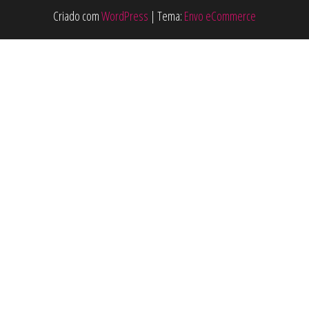
Criado com
WordPress
|
Tema:
Envo eCommerce