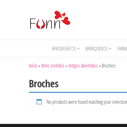
Funn
Num
Click de
Diversão
AFRODISÍACOS
BRINQUEDOS
FARMÁ
Início
»
Itens sortidos
»
Artigos divertidos
»
Broches
Broches
No products were found matching your selection