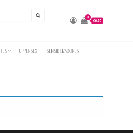
0
€0.00
o
NTES
TUPPERSEX
SENSIBILIZADORES