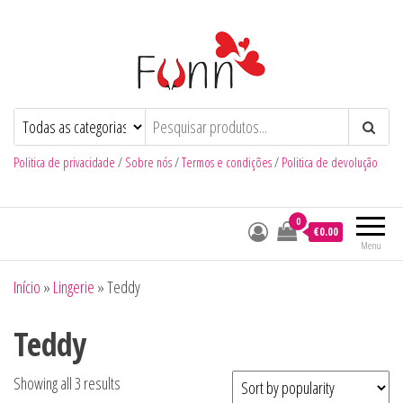
Funn
Num Click de Diversão
Politica de privacidade
/
Sobre nós
/
Termos e condições
/
Politica de devolução
0
€0.00
Menu
Início
»
Lingerie
»
Teddy
Teddy
Showing all 3 results