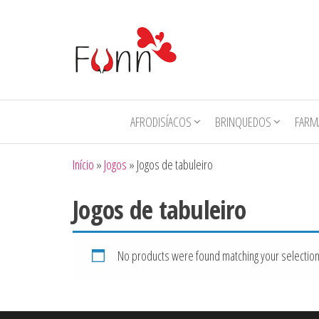
Funn
Num
Click de
Diversão
AFRODISÍACOS
BRINQUEDOS
FARMÁ
Início
»
Jogos
»
Jogos de tabuleiro
Jogos de tabuleiro
No products were found matching your selection