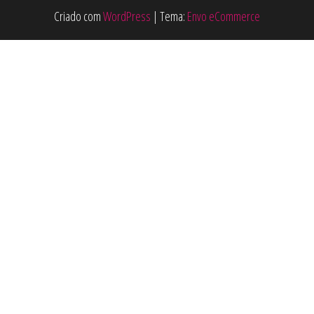
Criado com
WordPress
|
Tema:
Envo eCommerce