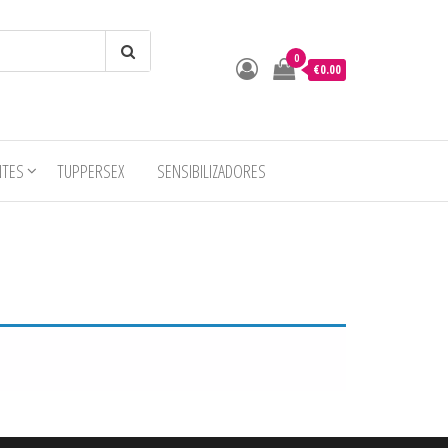
0
€0.00
o
NTES
TUPPERSEX
SENSIBILIZADORES