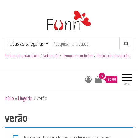
Funn
Num Click de Diversão
Politica de privacidade
/
Sobre nós
/
Termos e condições
/
Politica de devolução
0
€0.00
Menu
Início
»
Lingerie
»
verão
verão
No products were found matching your selection.