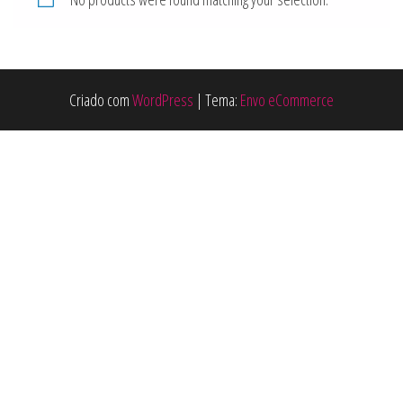
Criado com
WordPress
|
Tema:
Envo eCommerce