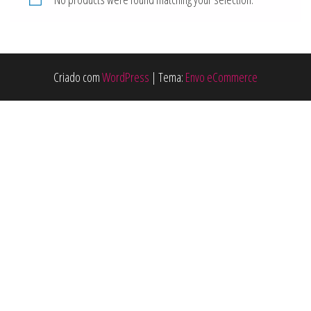
Criado com
WordPress
|
Tema:
Envo eCommerce