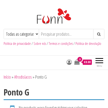
Funn
Num Click de Diversão
Politica de privacidade
/
Sobre nós
/
Termos e condições
/
Politica de devolução
0
€0.00
Menu
Início
»
Afrodisíacos
»
Ponto G
Ponto G
No products were found matching your selection.